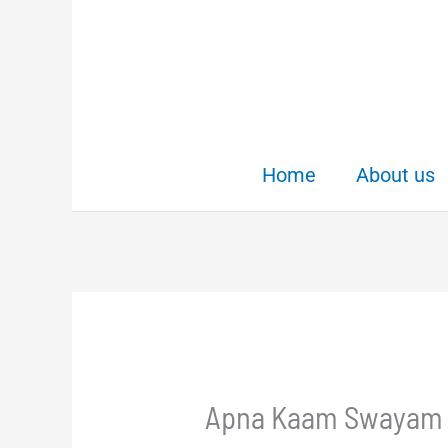
Skip
to
content
Home
About us
Apna Kaam Swayam Kar