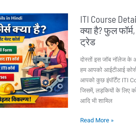
Size
ITI Course Deta
Compress
क्या है? फुल फॉर्
करने
का
ट्रेड
आसान
दोस्तों इस जॉब नॉलेज के 
तरीका
हम आपको आईटीआई कोर्स के ब
आपको कुछ इंपॉर्टेंट ITI
जिसमें, लड़कियों के लिए को
आदि भी शामिल
ITI
Read More »
Course