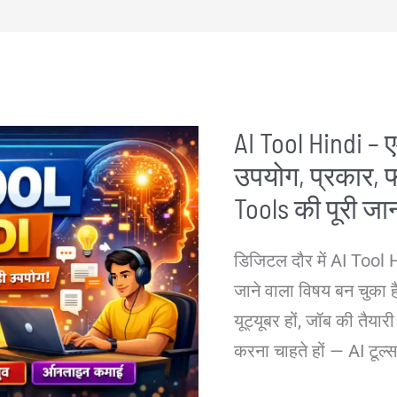
में
Remote
Jobs
कैसे
AI Tool Hindi – 
खोजें
उपयोग, प्रकार, फ
|
Work
Tools की पूरी ज
From
डिजिटल दौर में AI Tool H
Home
जाने वाला विषय बन चुका है।
Career
यूट्यूबर हों, जॉब की तैया
Guide
करना चाहते हों — AI टू