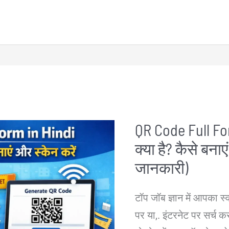
Details
–
आईटीआई
कोर्स
क्या
है?
फुल
QR Code Full Fo
फॉर्म,
क्या है? कैसे बनाए
लिस्ट,
अवधि
जानकारी)
और
टॉप जॉब ज्ञान में आपका स्
बेस्ट
पर या,. इंटरनेट पर सर्च
ट्रेड