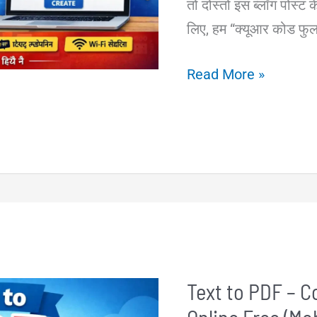
तो दोस्तों इस ब्लॉग पोस्ट 
लिए, हम “क्यूआर कोड फुल फ
QR
Read More »
Code
Full
Form
in
Hindi
–
QR
कोड
Text to PDF – C
क्या
है?