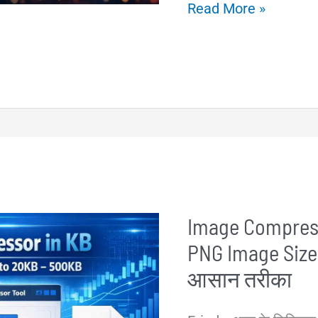
AI
Read More »
Tool
Hindi
–
एआई
टूल
क्या
है?
उपयोग,
Image Compress
प्रकार,
PNG Image Size
फायदे
और
आसान तरीका
बेस्ट