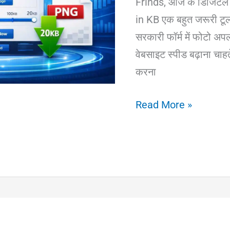
Frinds, आज के डिजिटल
AI
in KB एक बहुत जरूरी टू
Tools
सरकारी फॉर्म में फोटो अपलो
की
वेबसाइट स्पीड बढ़ाना च
पूरी
करना
जानकारी
Image
Read More »
Compressor
in
KB:
JPG
&
PNG
Image