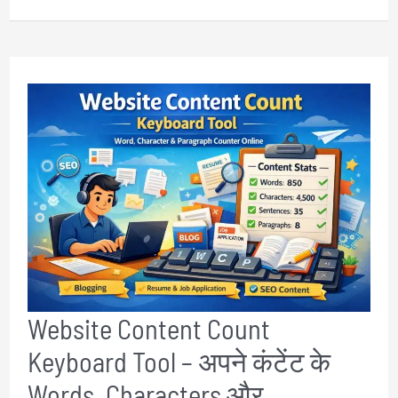
in
Hindi
|
Today
Current
Affairs,
Daily
&
Monthly
Current
Website Content Count
Affairs
Keyboard Tool – अपने कंटेंट के
PDF
Words, Characters और