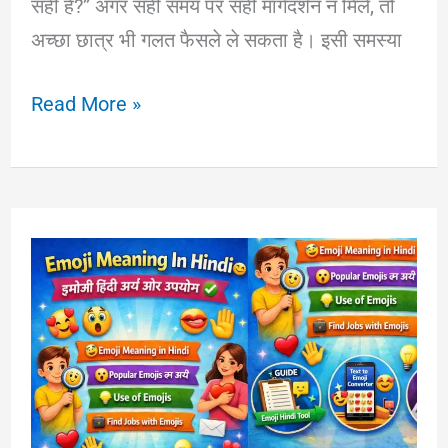
सही है?” अगर सही समय पर सही मार्गदर्शन न मिले, तो
अच्छा छात्र भी गलत फैसले ले सकता है। इसी समस्या
Career
Read More »
Guidance
for
Students
in
Hindi
–
सही
करियर
चुनने
की