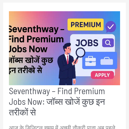
In
✅
Hindi
:
💖
इमोजी
हिंदी
अर्थ
और
Seventhway – Find Premium
उपयोग
Jobs Now: जॉब्स खोजें कुछ इन
✔️
तरीकों से
आज के डिजिटल समय में अच्छी नौकरी पाना अब पहले