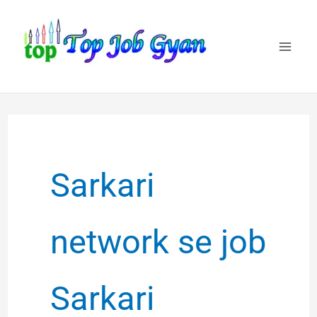
Skip
to
content
Sarkari
network se job
Sarkari