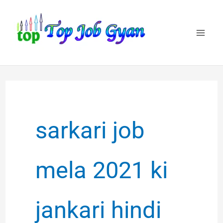
Skip
to
content
sarkari job
mela 2021 ki
jankari hindi