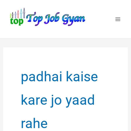
Skip
to
content
padhai kaise
kare jo yaad
rahe