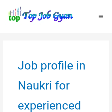
Skip
to
content
Job profile in
Naukri for
experienced