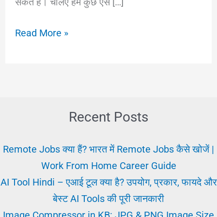
सकते हैं। चलिए हम कुछ ऐसे […]
जल्दी
Read More »
नोकरी
पाने
का
बेस्ट
तरीका
Recent Posts
||
Jaldi
Remote Jobs क्या हैं? भारत में Remote Jobs कैसे खोजें |
Job
Work From Home Career Guide
Karna
AI Tool Hindi – एआई टूल क्या है? उपयोग, प्रकार, फायदे और
||
बेस्ट AI Tools की पूरी जानकारी
अर्जेंट
Image Compressor in KB: JPG & PNG Image Size