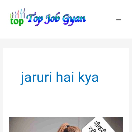
Skip
to
content
jaruri hai kya