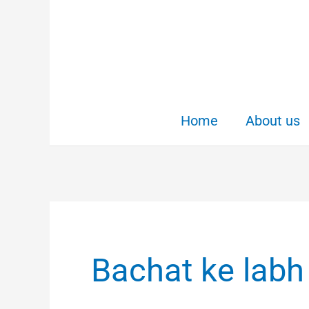
Skip
to
content
Home
About us
Bachat ke labh