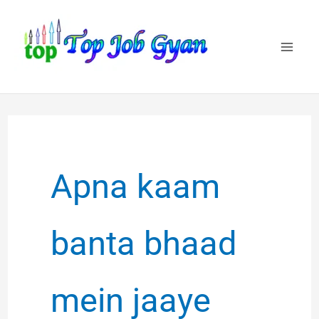
Skip
to
content
Apna kaam
banta bhaad
mein jaaye