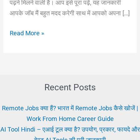
पढ़ने मिलने वाली है। आप इसे पूरा पढ़ें, यह जानकारी
आपके जॉब मैं बहुत मदद करेगी साथ में आपको अपना […]
Career
Read More »
In
Hindi
||
करियर
का
Recent Posts
सही
चुनाव
Remote Jobs क्या हैं? भारत में Remote Jobs कैसे खोजें |
करना
Work From Home Career Guide
||
AI Tool Hindi – एआई टूल क्या है? उपयोग, प्रकार, फायदे और
सफल
बेस्ट AI Tools की पूरी जानकारी