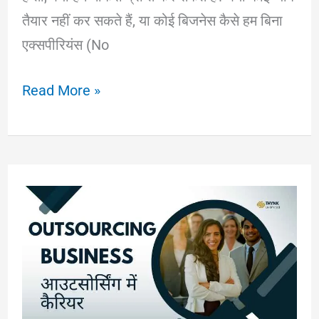
तैयार नहीं कर सकते हैं, या कोई बिजनेस कैसे हम बिना
एक्सपीरियंस (No
No
Read More »
Experience
Job:
बिना
अनुभव
के
नौकरी
कैसे
प्राप्त
करें