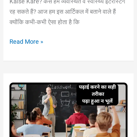
Kaise Kare? कैसे हम व्यवस्थित व स्वास्थ्य इंटरेस्टिंग
रह सकते हैं? आज हम इस आर्टिकल में बताने वाले हैं
क्योंकि कभी-कभी ऐसा होता है कि
Time
Read More »
Pass
Kaise
Kare:
घर
पर
अकेले
टाइम
पास
ऐसे