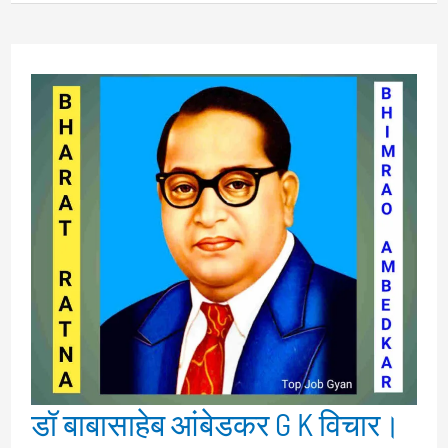
का
सही
तरीका।
कैसे
हम
पढ़ा
हुआ
न
भूलें?
Padhai
Kaise
Kare?
डॉ बाबासाहेब आंबेडकर G K विचार।