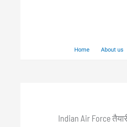
Skip
to
content
Home
About us
Indian Air Force तैयार