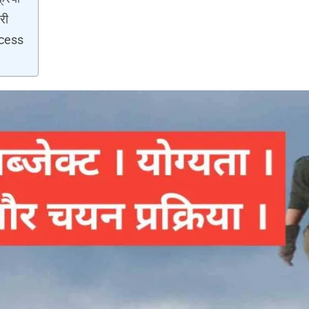
री
ocess