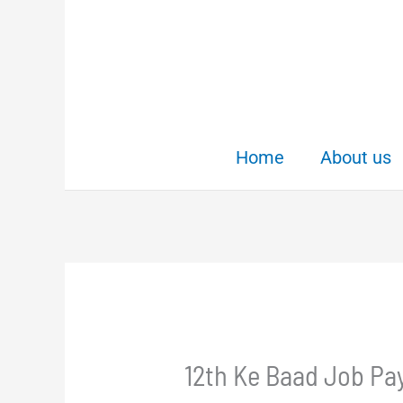
Skip
to
content
Home
About us
12th Ke Baad Job Paye 