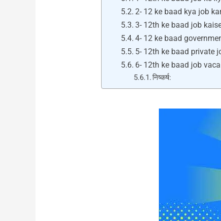
2- 12 ke baad kya job ka
3- 12th ke baad job kais
4- 12 ke baad government j
5- 12th ke baad private jo
6- 12th ke baad job vacanc
निष्कर्ष: