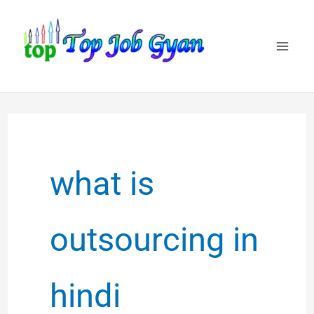
Skip
to
content
what is
outsourcing in
hindi