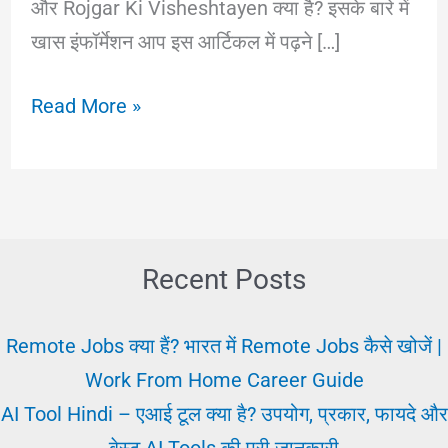
और Rojgar Ki Visheshtayen क्या है? इसके बारे में
खास इंफॉर्मेशन आप इस आर्टिकल में पढ़ने […]
अब
Read More »
बेस्ट
तरीका
रोजगार
क्या
और
Recent Posts
कैसे
पाएँ?
Remote Jobs क्या हैं? भारत में Remote Jobs कैसे खोजें |
Rojgar
Work From Home Career Guide
Ki
AI Tool Hindi – एआई टूल क्या है? उपयोग, प्रकार, फायदे और
Visheshtayen
बेस्ट AI Tools की पूरी जानकारी