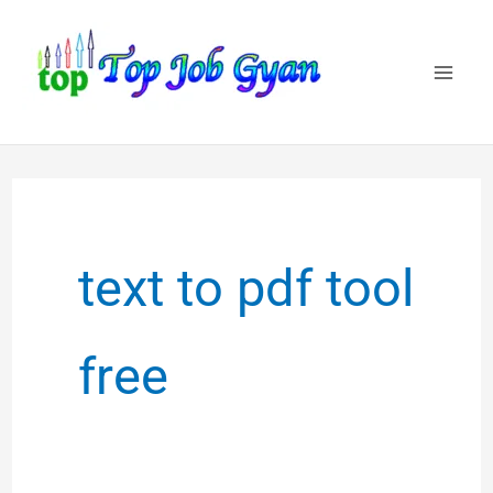
Skip
to
content
text to pdf tool
free