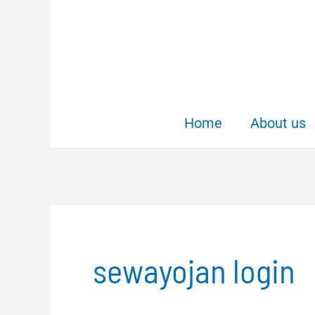
Skip
to
content
Home
About us
sewayojan login