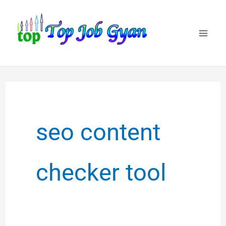
Skip
to
content
seo content
checker tool