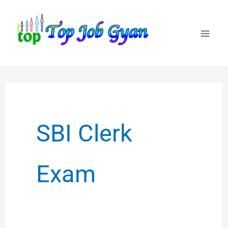
Skip
to
content
SBI Clerk
Exam