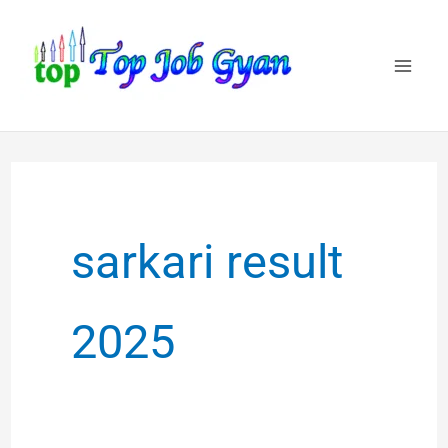
Skip
to
content
sarkari result
2025