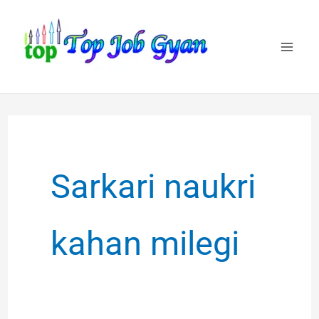
Skip
to
content
Sarkari naukri
kahan milegi