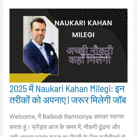
2025 में Naukari Kahan Milegi: इन
तरीकों को अपनाए | जरूर मिलेगी जॉब
Welcome, में Balbodi Ramtoriya आपका स्वागत
करता हूं। फ्रेंड्स आज के समय में, नौकरी ढूंढना और