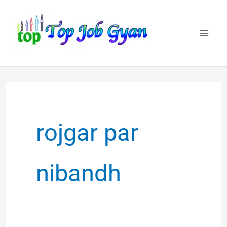
Skip
to
content
rojgar par
nibandh