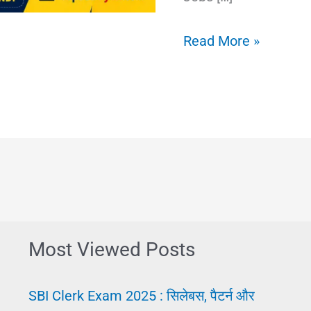
Remote
Read More »
Jobs
क्या
हैं?
भारत
में
Remote
Jobs
कैसे
Most Viewed Posts
खोजें
|
SBI Clerk Exam 2025 : सिलेबस, पैटर्न और
Work