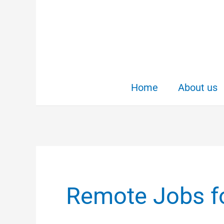
Skip
to
content
Home
About us
Remote Jobs fo