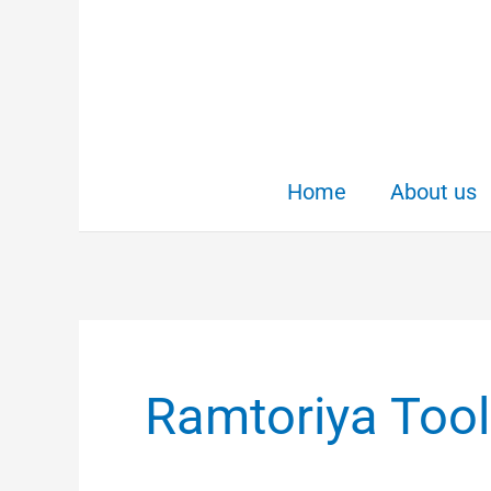
Skip
to
content
Home
About us
Ramtoriya Too