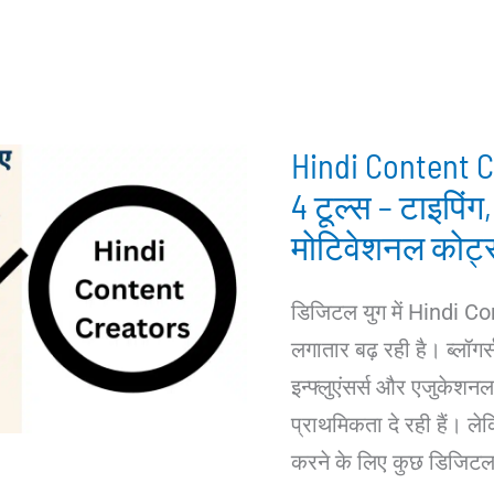
Hindi Content C
4 टूल्स – टाइपिं
मोटिवेशनल कोट्
डिजिटल युग में Hindi C
लगातार बढ़ रही है। ब्लॉगर्
इन्फ्लुएंसर्स और एजुकेशनल 
प्राथमिकता दे रही हैं। लेकि
करने के लिए कुछ डिजिटल ट