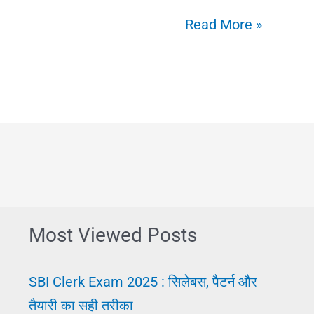
Hindi
Read More »
Content
Creators
के
लिए
जरूरी
4
टूल्स
–
Most Viewed Posts
टाइपिंग,
अनुवाद
SBI Clerk Exam 2025 : सिलेबस, पैटर्न और
और
तैयारी का सही तरीका
मोटिवेशनल