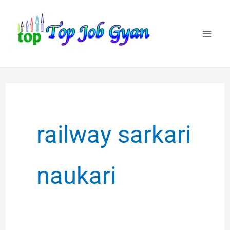
Skip
to
content
railway sarkari
naukari