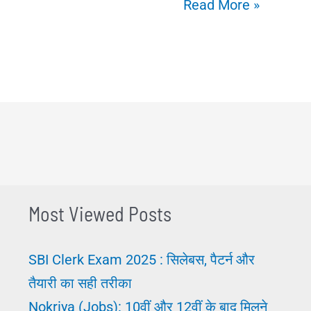
प्राइवेट
Read More »
नौकरी
के
अवसर
2025:
आसानी
से
पाएं
बढ़िया
Most Viewed Posts
जॉब्स
SBI Clerk Exam 2025 : सिलेबस, पैटर्न और
तैयारी का सही तरीका
Nokriya (Jobs): 10वीं और 12वीं के बाद मिलने