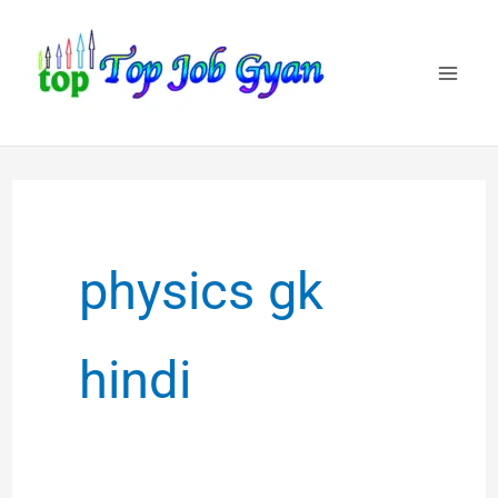
Skip
to
content
physics gk
hindi