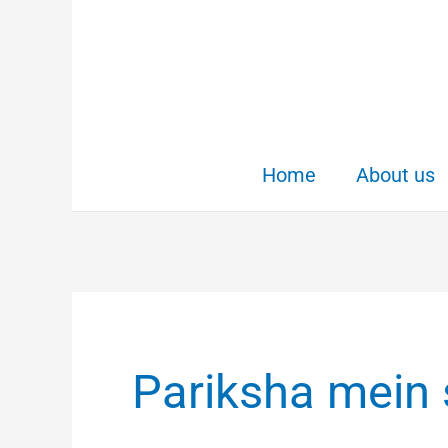
Skip
to
content
Home
About us
Pariksha mein 