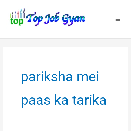
Skip
to
content
pariksha mei
paas ka tarika