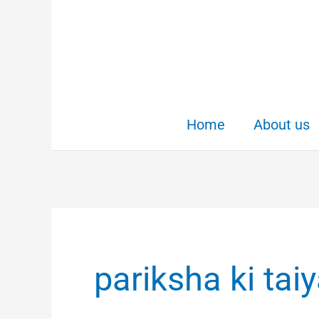
Skip
to
content
Home
About us
pariksha ki tai