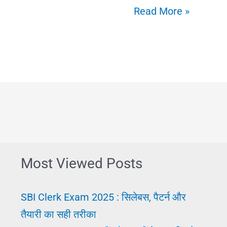
Pariksha
Read More »
ki
taiyari
कैसे
करें?
परीक्षा
में
टॉप
करने
Most Viewed Posts
के
10
SBI Clerk Exam 2025 : सिलेबस, पैटर्न और
असरदार
तैयारी का सही तरीका
टिप्स