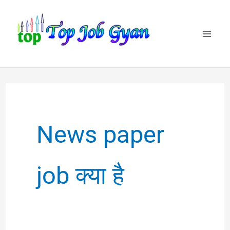
Skip
to
content
News paper
job क्या है