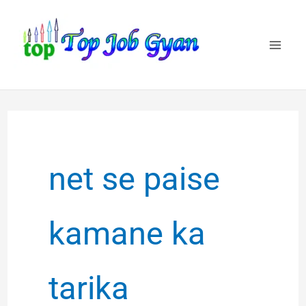
Skip
to
content
net se paise
kamane ka
tarika