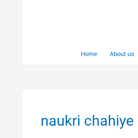
Skip
to
content
Home
About us
naukri chahiye 