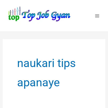
Skip
to
content
naukari tips
apanaye