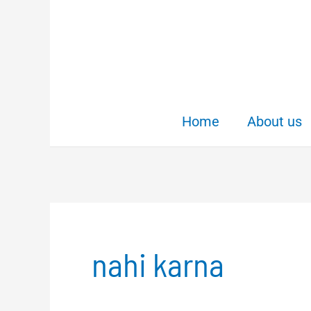
Skip
to
content
Home
About us
nahi karna