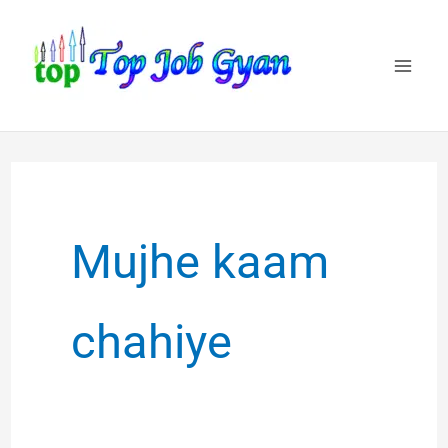
Skip
to
content
Mujhe kaam
chahiye