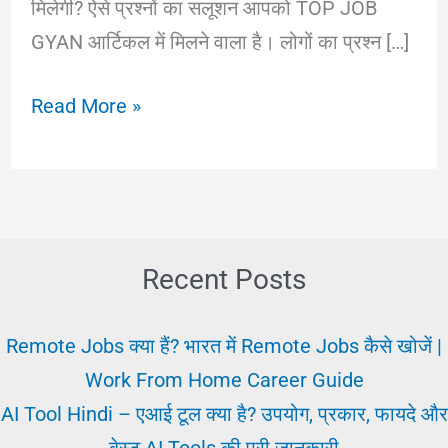
मिलेगी? ऐसे प्रश्नों का सलूशन आपको TOP JOB
GYAN आर्टिकल में मिलने वाला है। लोगों का प्रश्न […]
Job
Read More »
chahiye:
क्या
मेरे
भाग्य
में
Recent Posts
सरकारी
नौकरी
Remote Jobs क्या हैं? भारत में Remote Jobs कैसे खोजें |
है?
Work From Home Career Guide
पता
AI Tool Hindi – एआई टूल क्या है? उपयोग, प्रकार, फायदे और
करे।
बेस्ट AI Tools की पूरी जानकारी