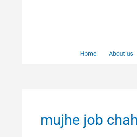
Skip
to
content
Home
About us
mujhe job chahi