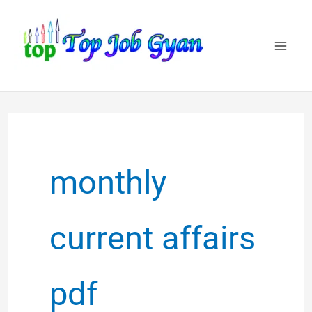
Skip
to
content
monthly
current affairs
pdf