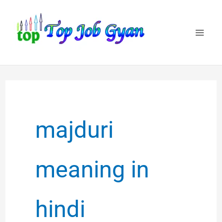
Skip
to
content
majduri
meaning in
hindi