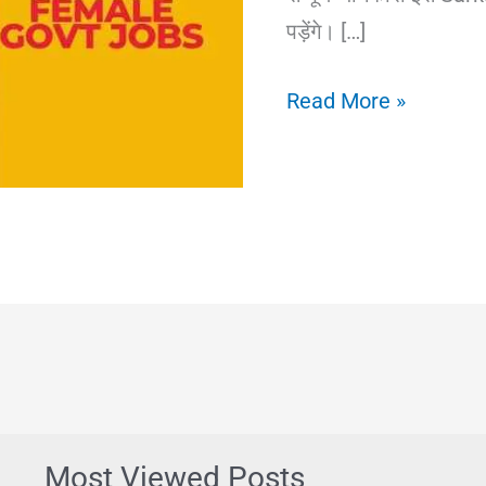
पड़ेंगे। […]
महिलाओं
Read More »
के
लिए
सरकारी
नौकरी
|
Female
Govt
Jobs
2025
|
Most Viewed Posts