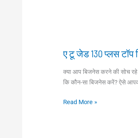
ए टू जेड 130 प्लस टॉ
क्या आप बिजनेस करने की सोच रहे ह
कि कौन-सा बिजनेस करें? ऐसे आपको
ए
Read More »
टू
जेड
130