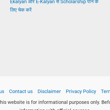
Ekalyan और E-Kalyan से Scholarship पाने के
लिए चेक करें
us
Contact us
Disclaimer
Privacy Policy
Ter
this website is for informational purposes only. Bef