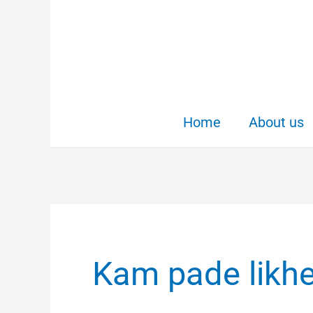
Skip
to
content
Home
About us
Kam pade likh