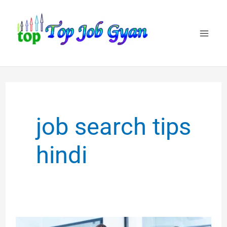
Skip
to
content
job search tips
hindi