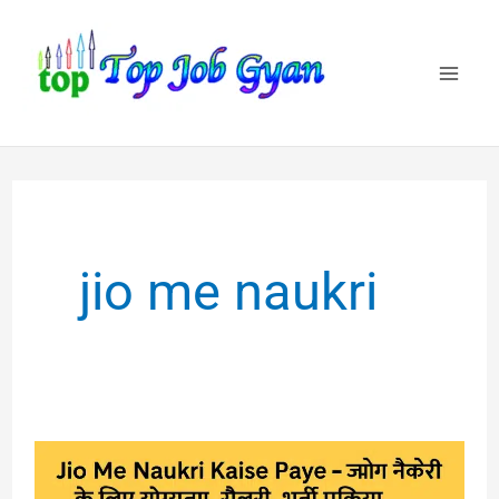
Skip
to
content
jio me naukri