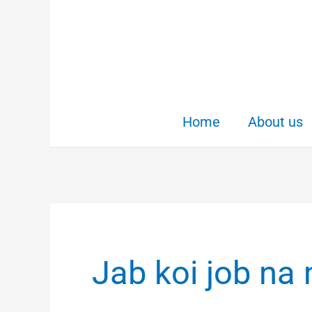
Skip
to
content
Home
About us
Jab koi job na 