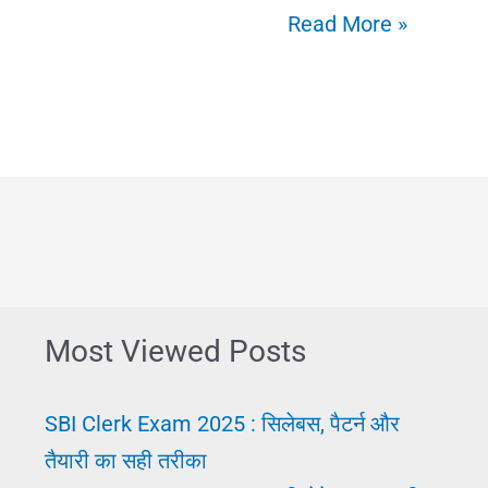
Job
Read More »
Na
Mile:
तो
क्या
करना
चाहिए
|
जब
Most Viewed Posts
कोई
नौकरी
SBI Clerk Exam 2025 : सिलेबस, पैटर्न और
ना
तैयारी का सही तरीका
मिले