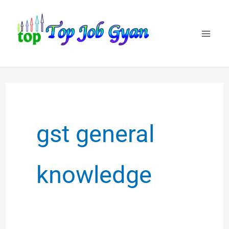
Skip
to
content
gst general
knowledge