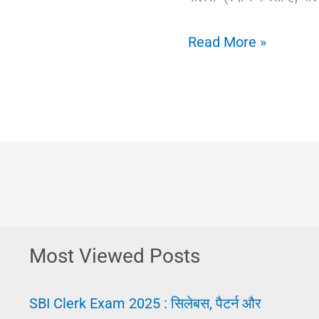
Government
Read More »
Job:
की
तैयारी
क्या
और
कैसे
करें
।
Most Viewed Posts
सरकारी
नौकरी
SBI Clerk Exam 2025 : सिलेबस, पैटर्न और
के