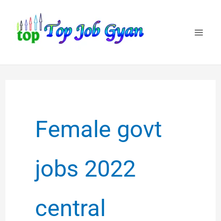
Skip
to
content
Female govt
jobs 2022
central