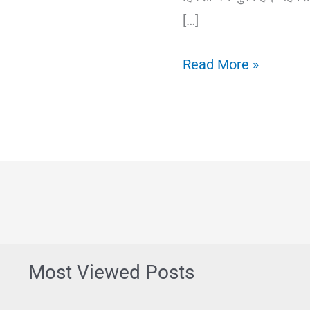
[…]
Emergency
Read More »
Fund
Kya
Hai?
इमरजेंसी
फंड
का
मतलब,
उदाहरण
Most Viewed Posts
और
बनाने